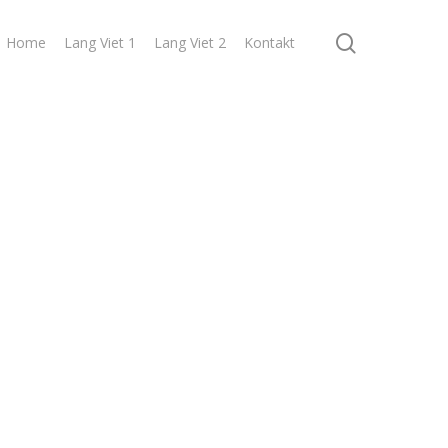
search
Home
Lang Viet 1
Lang Viet 2
Kontakt