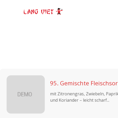
Skip
to
main
content
Hit enter to search or ESC to close
95. Gemischte Fleischso
mit Zitronengras, Zwiebeln, Papri
und Koriander – leicht scharf...