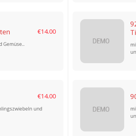
9
rten
€14.00
T
d Gemüse...
mi
un
9
€14.00
hlingszwiebeln und
mi
un