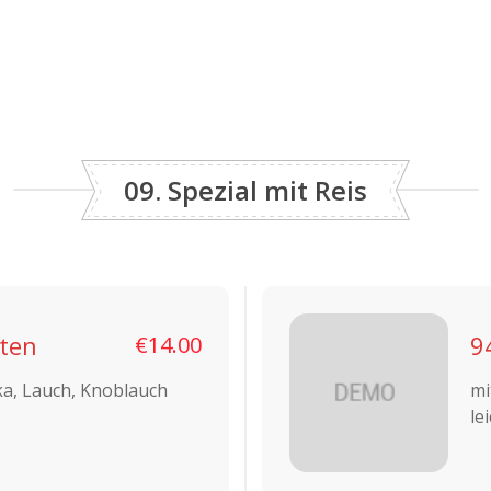
09. Spezial mit Reis
rten
9
€14.00
ka, Lauch, Knoblauch
mi
lei