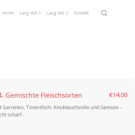
search
Home
Lang Viet 1
Lang Viet 2
Kontakt
4. Gemischte Fleischsorten
€14.00
t Garnelen, Tintenfisch, Knoblauchsoße und Gemüse –
cht scharf...